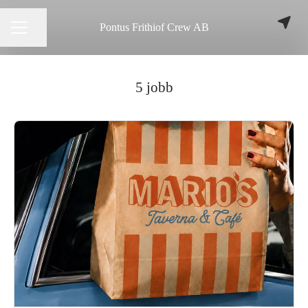
Pontus Frithiof Crew AB
Dela sidan
KARRIÄRMENY
5 jobb