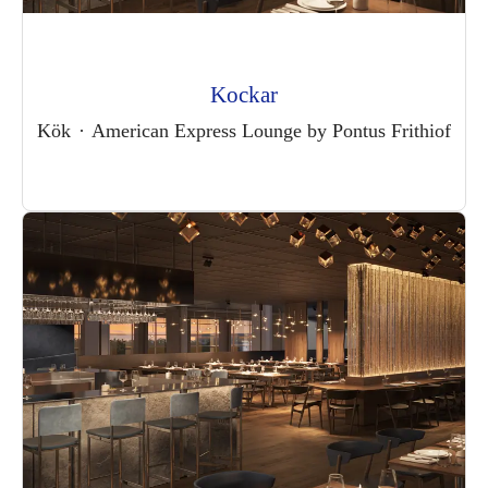
Kockar
Kök
·
American Express Lounge by Pontus Frithiof