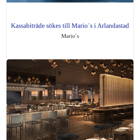
Kassabiträde sökes till Mario´s i Arlandastad
Mario´s